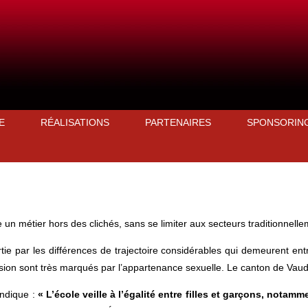
E
RÉALISATIONS
PARTENAIRES
SPONSORIN
un métier hors des clichés, sans se limiter aux secteurs traditionnell
rtie par les différences de trajectoire considérables qui demeurent entr
ssion sont très marqués par l’appartenance sexuelle. Le canton de Vaud
indique :
« L’école veille à l’égalité entre filles et garçons, notam